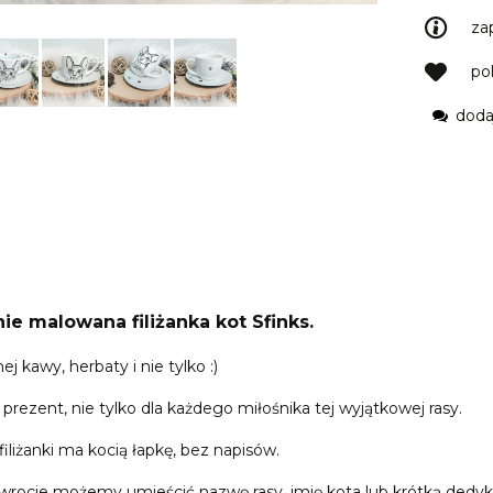
za
po
doda
ie malowana filiżanka kot Sfinks.
j kawy, herbaty i nie tylko :)
rezent, nie tylko dla każdego miłośnika tej wyjątkowej rasy.
liżanki ma kocią łapkę, bez napisów.
dwrocie możemy umieścić nazwę rasy, imię kota lub krótką dedyka