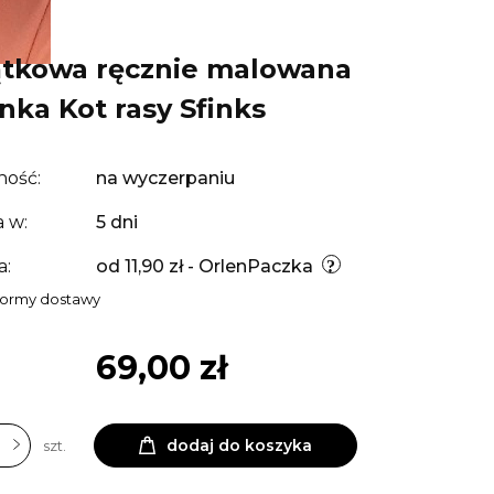
tkowa ręcznie malowana
anka Kot rasy Sfinks
ność:
na wyczerpaniu
 w:
5 dni
a:
od 11,90 zł
- OrlenPaczka
formy dostawy
69,00 zł
dodaj do koszyka
szt.