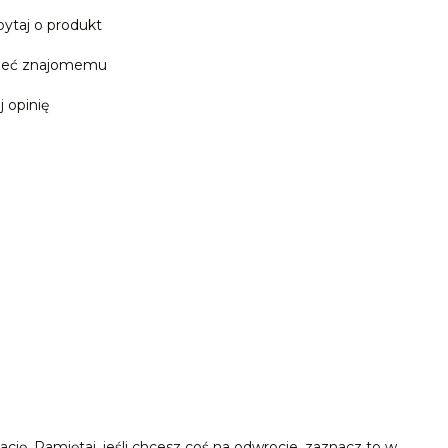
pytaj o produkt
leć znajomemu
j opinię
cję. Pamiętaj, jeśli chcesz coś na odwrocie, zaznacz to w