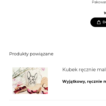
Absolutnie wyjątkowy kubek z
Pakowan
portretem Twojego zwierzaka.
249,00 zł
1
Do koszyka
D
Produkty powiązane
Kubek ręcznie mal
Wyjątkowy, ręcznie m