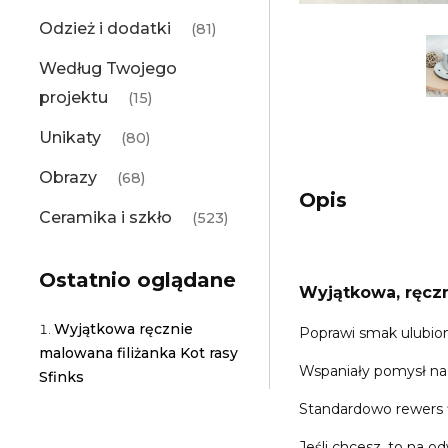
Odzież i dodatki
(81)
Według Twojego
projektu
(15)
Unikaty
(80)
Obrazy
(68)
Opis
Ceramika i szkło
(523)
Ostatnio oglądane
Wyjątkowa, ręczn
Wyjątkowa ręcznie
Poprawi smak ulubione
malowana filiżanka Kot rasy
Wspaniały pomysł na p
Sfinks
Standardowo rewers fi
Jeśli chcesz, to na o