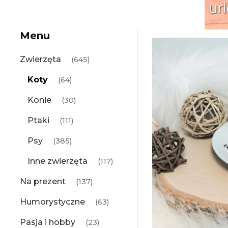
Menu
Zwierzęta
(645)
Koty
(64)
Konie
(30)
Ptaki
(111)
Psy
(385)
Inne zwierzęta
(117)
Na prezent
(137)
Humorystyczne
(63)
Pasja i hobby
(23)