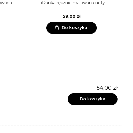
owana
Filiżanka ręcznie malowana nuty
K
59,00 zł
Do koszyka
54,00 zł
Do koszyka