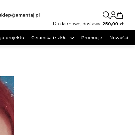
sklep@amantaj.pl
Do darmowej dostawy:
250,00 zł
o projektu
Ceramika i szkło
Promocje
Nowości