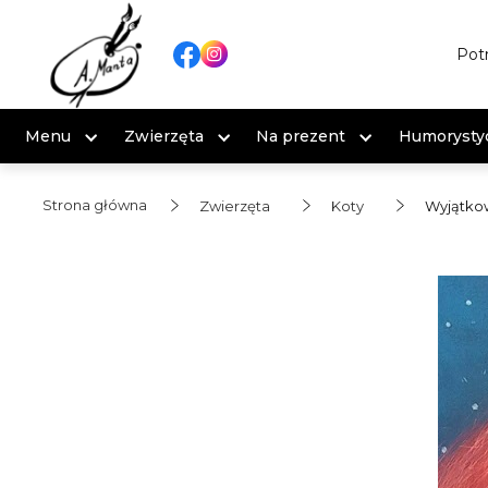
Pot
Menu
Zwierzęta
Na prezent
Humorysty
Strona główna
Zwierzęta
Koty
Wyjątkow