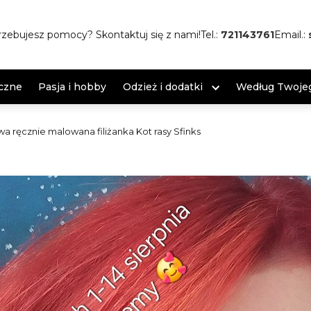
rzebujesz pomocy? Skontaktuj się z nami!
Tel.:
721143761
Email.:
czne
Pasja i hobby
Odzież i dodatki
Według Twojeg
a ręcznie malowana filiżanka Kot rasy Sfinks