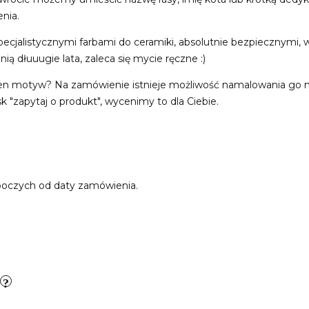
nia.
pecjalistycznymi farbami do ceramiki, absolutnie bezpiecznymi, 
 nią dłuuugie lata, zaleca się mycie ręczne :)
ten motyw? Na zamówienie istnieje możliwość namalowania go na 
sk "zapytaj o produkt", wycenimy to dla Ciebie.
boczych od daty zamówienia.