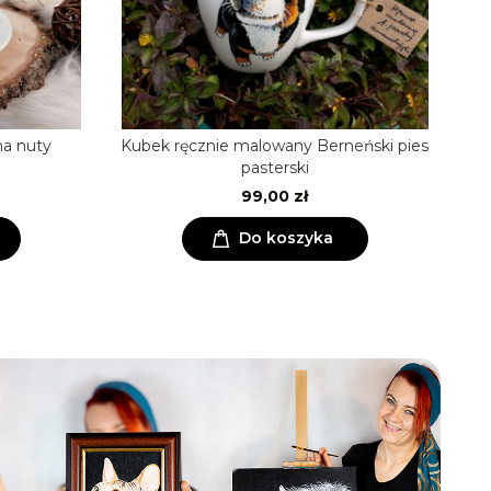
na nuty
Kubek ręcznie malowany Berneński pies
Fi
pasterski
99,00 zł
Do koszyka