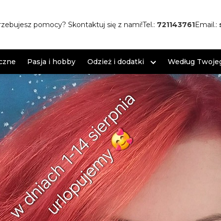
rzebujesz pomocy? Skontaktuj się z nami!
Tel.:
721143761
Email.:
czne
Pasja i hobby
Odzież i dodatki
Według Twojeg